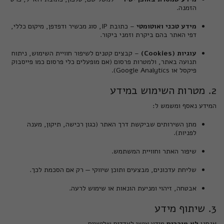
הזמנה.
מידע טכני ואוטומטי
– כתובת IP, סוג מכשיר ודפדפן, מיקום כללי,
דפי האתר בהם ביקרת וזמני ביקור.
עוגיות (Cookies)
– קבצים קטנים לשיפור חוויית השימוש, ניתוח
תנועה באתר, ולמטרות פרסום (אם מופעלים כלי פרסום כמו פייסבוק
פיקסל או Google Analytics).
2. מטרות השימוש במידע
המידע נאסף ומשמש ל:
מתן השירותים שביקשת דרך האתר (כגון רכישה, תיקון, מענה
לפניות).
שיפור האתר וחוויית המשתמש.
שליחת עדכונים, מבצעים ותוכן שיווקי — רק אם הסכמת לכך.
אבטחה, זיהוי ומניעת הונאות או שימוש לרעה.
3. שיתוף מידע
אנחנו
לא מוכרים
מידע אישי לצדדים שלישיים.